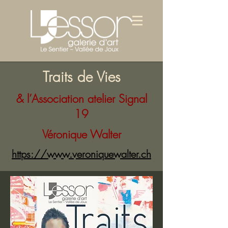
Traits de Vies
& l’Association atelier Signal
19
Véronique Walter
https://www.veroniquewalter.ch