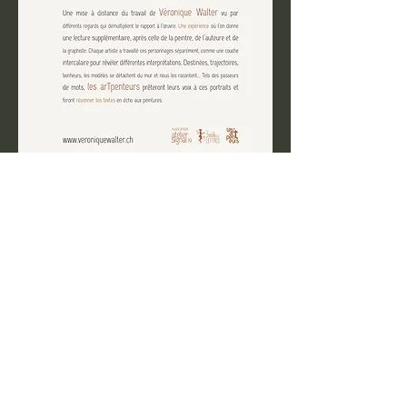
Grande-Rue 2,
1347 Le Sentier,
Suisse
info@lessor.ch
Du mardi au dimanche
:
- d'avril à octobre :14h