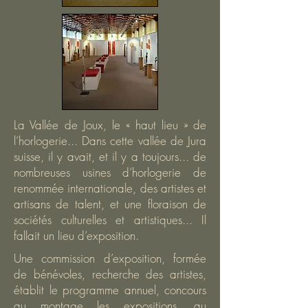
La Vallée de Joux, le « haut lieu » de
l’horlogerie... Dans cette vallée de Jura
suisse, il y avait, et il y a toujours... de
nombreuses usines d’horlogerie de
renommée internationale, des artistes et
artisans de talent, et une floraison de
sociétés culturelles et artistiques... Il
fallait un lieu d’exposition.
Une commission d’exposition, formée
de bénévoles, recherche des artistes,
établit le programme annuel, concours
au montage les expositions, au