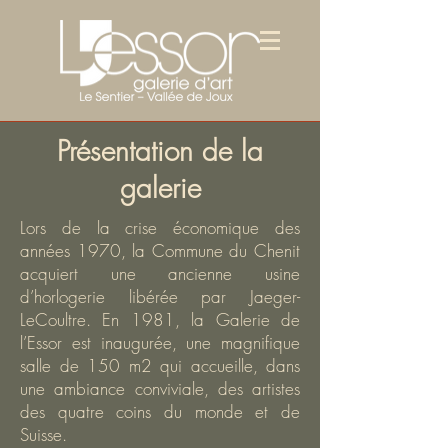
Présentation de la
galerie
Lors de la crise économique des
années 1970, la Commune du Chenit
acquiert une ancienne usine
d’horlogerie libérée par Jaeger-
LeCoultre. En 1981, la Galerie de
l’Essor est inaugurée, une magnifique
salle de 150 m2 qui accueille, dans
une ambiance conviviale, des artistes
des quatre coins du monde et de
Suisse.