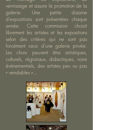
vernissage et assure la promotion de la
galerie. Une petite dizaine
d’expositions sont présentées chaque
année. Cette commission choisit
librement les artistes et les expositions
selon des critères qui ne sont pas
forcément ceux d’une galerie privée.
Les choix peuvent être artistiques,
culturels, régionaux, didactiques, voire
événementiels, des artistes peu ou pas
« vendables »...