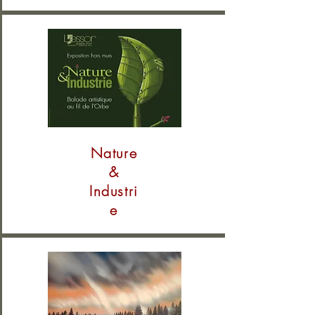
Nature
&
Industri
e