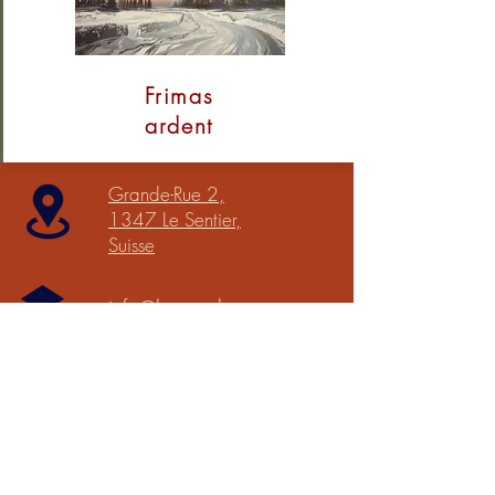
Frimas
ardent
Grande-Rue 2,
1347 Le Sentier,
Suisse
info@lessor.ch
Du mardi au dimanche
:
- d'avril à octobre :14h
à 18h