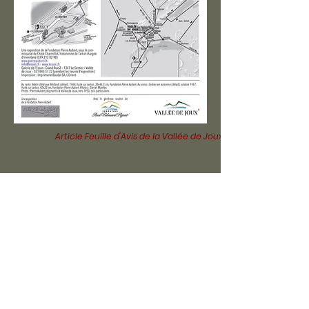
Article Feuille d'Avis de la Vallée de Joux
News Val TV
Grande-Rue 2,
1347 Le Sentier,
Suisse
info@lessor.ch