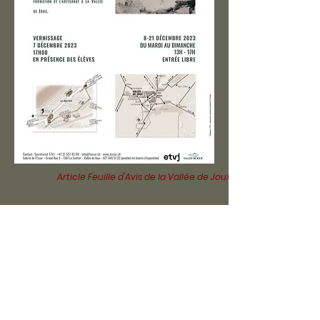
Article Feuille d'Avis de la Vallée de Joux
News Val TV
Grande-Rue 2,
1347 Le Sentier,
Suisse