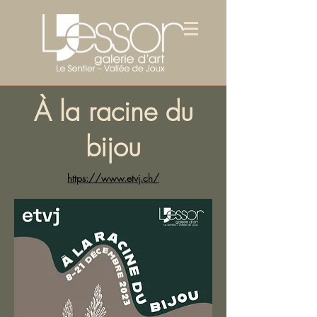
À la racine du
bijou
https://www.etvj.ch/