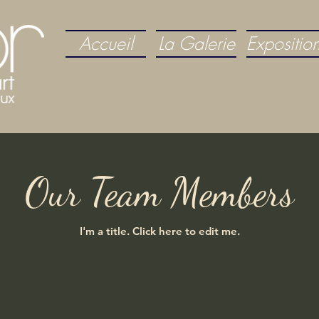
Accueil
La Galerie
Expositio
Our Team Members
I'm a title. ​Click here to edit me.