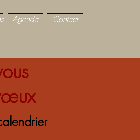
ns
Agenda
Contact
vous
 vœux
calendrier