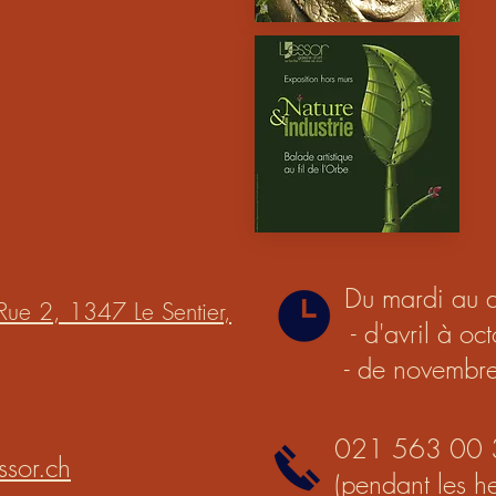
Du mardi au 
Rue 2, 1347 Le Sentier,
- d'avril à o
- de novembr
021 563 00 
ssor.ch
(pendant les he