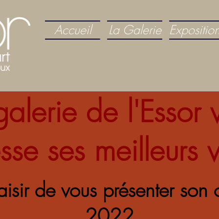
Accueil
La Galerie
Expositio
galerie de l'Essor 
sse ses meilleurs
laisir de vous présenter son 
2022