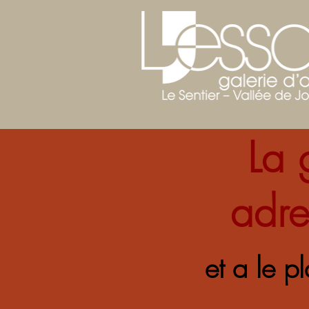
La 
adre
et a le p