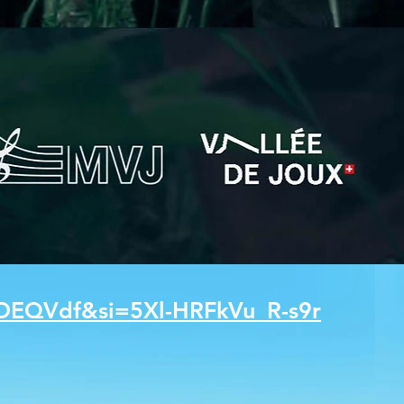
ZDEQVdf&si=5Xl-HRFkVu_R-s9r