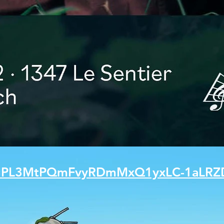
list=PL3MtPQmFvyRDmMxQ1yxLC-1aLR