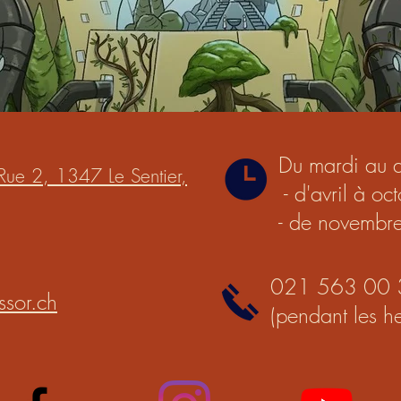
Du mardi au 
Rue 2, 1347 Le Sentier,
- d'avril à o
- de novembr
021 563 00 
ssor.ch
(pendant les he