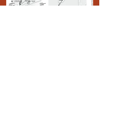
Grande-Rue 2,
1347 Le Sentier,
Suisse
info@lessor.ch
Du mardi au dimanche
:
- d'avril à octobre :14h
à 18h