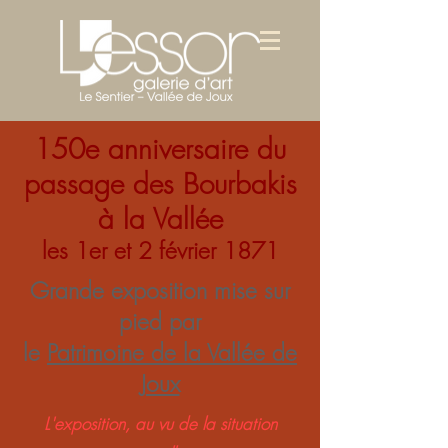
150
e
anniversaire du
passage des Bourbakis
à la Vallée
les 1er et 2 février 1871
Grande exposition mise sur
pied par
le
Patrimoine de la Vallée de
Joux
L'exposition, au vu de la situation