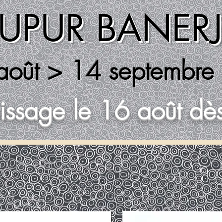
UPUR BANERJ
août > 14 septembr
issage le 16 août dè