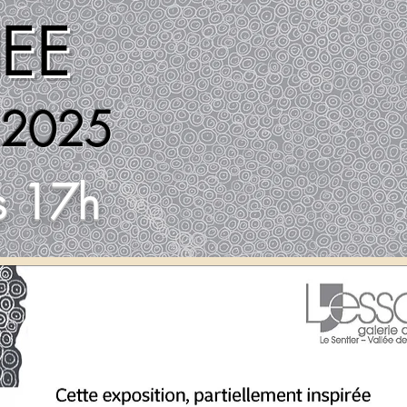
EE
e 2025
s 17h