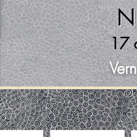
N
17 
Vern