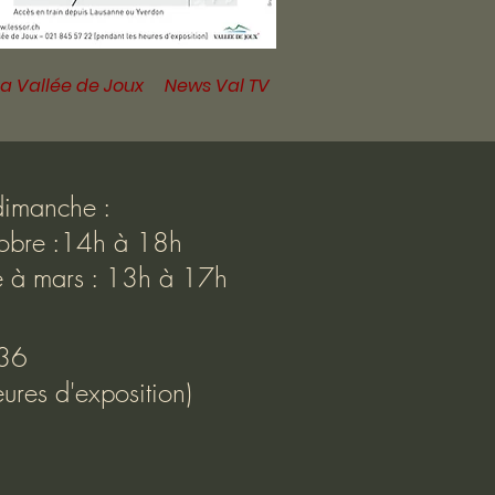
 la Vallée de Joux
News Val TV
dimanche :
ctobre :14h à 18h
e à mars : 13h à 17h
36
ures d'exposition)