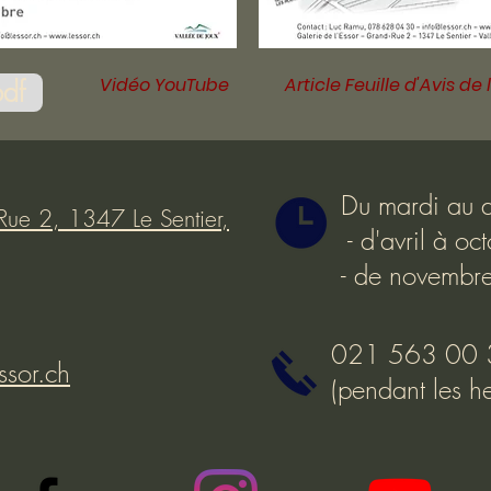
Vidéo YouTube
Article Feuille d'Avis de
pdf
Du mardi au 
Rue 2, 1347 Le Sentier,
- d'avril à o
- de novembr
021 563 00 
ssor.ch
(pendant les he