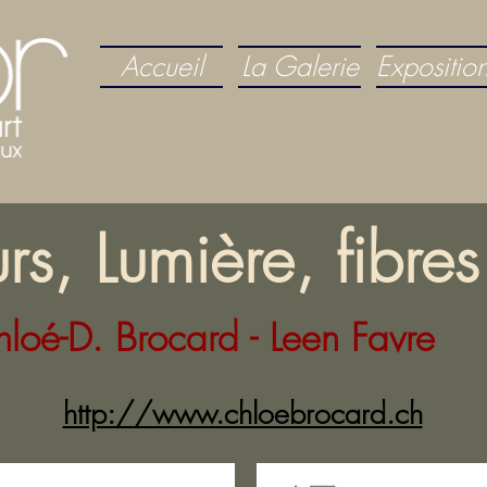
Accueil
La Galerie
Expositio
rs, Lumière, fibres
loé-D. Brocard
- Leen Favre
http://www.chloebrocard.ch