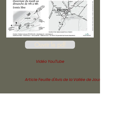
Ouvrir le pdf
Vidéo YouTube
Article Feuille d'Avis de la Vallée de Joux
News Val TV
Grande-Rue 2,
1347 Le Sentier,
Suisse