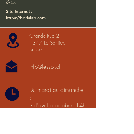
Boris
Site Internet :
https://borislab.com
Grande-Rue 2,
1347 Le Sentier,
Suisse
info@lessor.ch
Du mardi au dimanche
:
- d'avril à octobre :14h
à 18h
- de novembre à mars :
13h à 17h