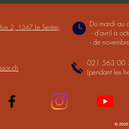
Du mardi au 
Rue 2, 1347 Le Sentier,
- d'avril à o
- de novembr
021 563 00 
ssor.ch
(pendant les he
© 2020