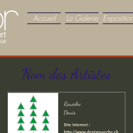
Accueil
La Galerie
Expositio
Nom des Artistes
Roueche
Denis
Site Internet :
http://www.denisroueche.ch