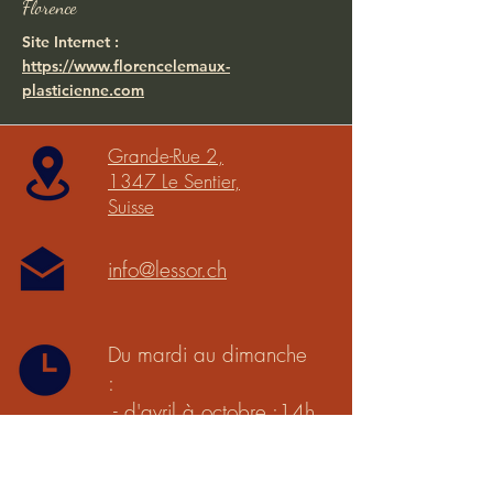
Florence
Site Internet :
https://www.florencelemaux-
plasticienne.com
Grande-Rue 2,
1347 Le Sentier,
Suisse
info@lessor.ch
Du mardi au dimanche
:
- d'avril à octobre :14h
à 18h
- de novembre à mars :