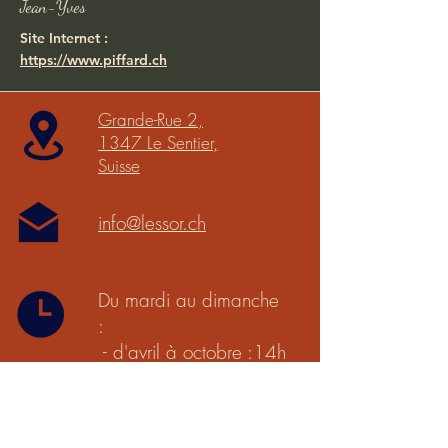
Jean-Yves
Site Internet :
https://www.piffard.ch
Grande-Rue 2,
1347 Le Sentier,
Suisse
info@lessor.ch
Du mardi au dimanche
:
- d'avril à octobre :14h
à 18h
- de novembre à mars :
13h à 17h