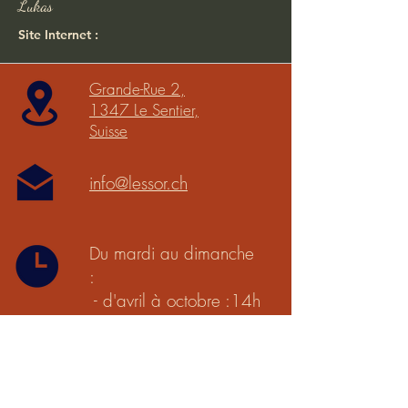
Lukas
Site Internet :
Grande-Rue 2,
1347 Le Sentier,
Suisse
info@lessor.ch
Du mardi au dimanche
:
- d'avril à octobre :14h
à 18h
- de novembre à mars :
13h à 17h