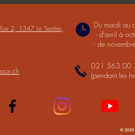
Du mardi au 
Rue 2, 1347 Le Sentier,
- d'avril à o
- de novembr
021 563 00 
ssor.ch
(pendant les he
© 2020