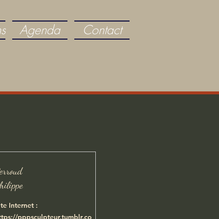
ns
Agenda
Contact
erroud
hilippe
ite Internet :
ttps://pppsculpteur.tumblr.co