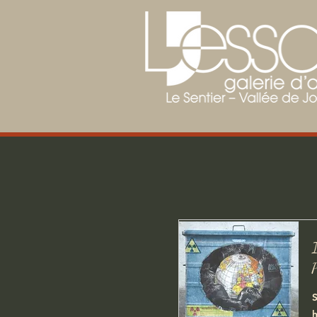
I
P
S
h