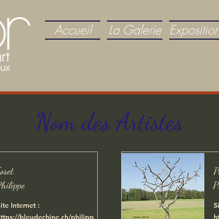
Accueil
La Galerie
Expositio
Nom des Artistes
oset
P
hilippe
P
ite Internet :
S
ttps://bleudechine.ch/philipp
h