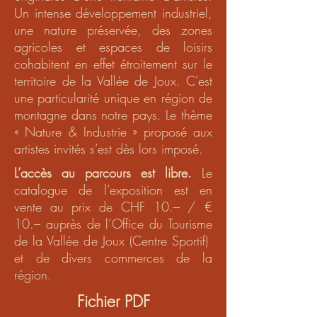
Un intense développement industriel,
une nature préservée, des zones
agricoles et espaces de loisirs
cohabitent en effet étroitement sur le
territoire de la Vallée de Joux. C’est
une particularité unique en région de
montagne dans notre pays. Le thème
« Nature & Industrie » proposé aux
artistes invités s’est dès lors imposé.
L’accès au parcours est libre.
Le
catalogue de l’exposition est en
vente au prix de CHF 10.– / €
10.– auprès de l’Office du Tourisme
de la Vallée de Joux (Centre Sportif)
et de divers commerces de la
région.
Fichier PDF