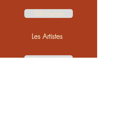
Télécharger
Les Artistes
En savoir plus
Vidéo de présention
Voir la vidéo
Grande-Rue 2,
1347 Le Sentier,