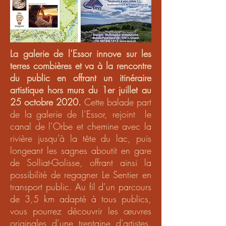
La galerie de l’Essor innove sur les
terres combières et va à la rencontre
du public en offrant un itinéraire
artistique hors murs du 1er juillet au
25 octobre 2020.
Cette balade part
de la galerie de l’Essor, rejoint le
canal de l’Orbe et chemine avec la
rivière jusqu’à la tête du lac, puis
longeant les sagnes aboutit en gare
de Solliat-Golisse, offrant ainsi la
possibilité de regagner Le Sentier en
transport public. Au fil d’un parcours
de 3,5 km adapté à tous publics,
vous pourrez découvrir les œuvres
originales d’une trentaine d’artistes.