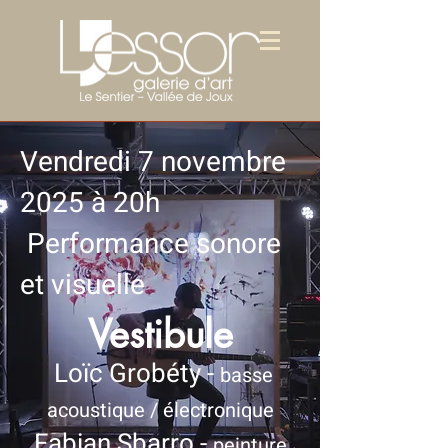
Vendredi 7 novembre
2025 à 20h
Performance sonore
et visuelle
Vestibule
Loïc Grobéty -
basse
acoustique / électronique
Fabian Sbarro -
peinture