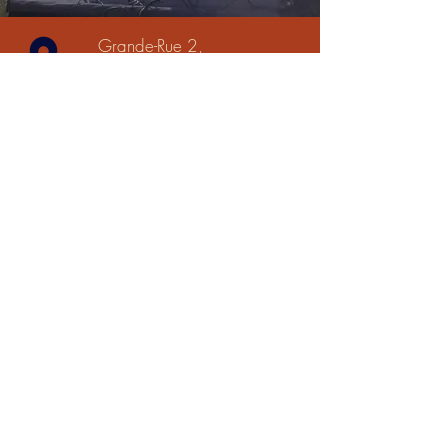
Grande-Rue 2,
1347 Le Sentier,
Suisse
info@lessor.ch
Du mardi au dimanche
:
- d'avril à octobre :14h
à 18h
- de novembre à mars :
13h à 17h
021 563 00 36
(pendant les heures