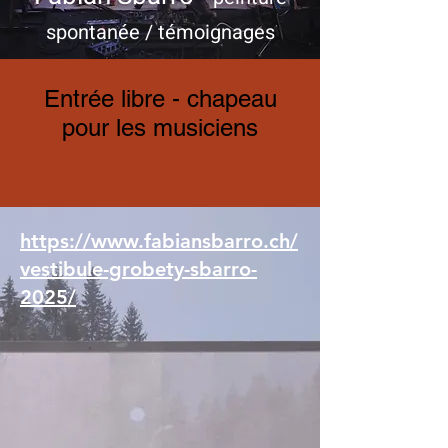
spontanée / témoignages
Entrée libre - chapeau
pour les musiciens
https://www.fabiansbarro.ch/
vestibule-grobety-sbarro-
2025/